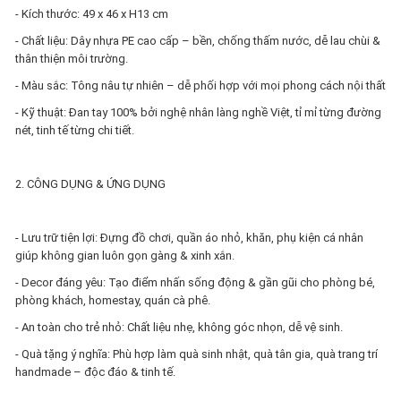
- Kích thước: 49 x 46 x H13 cm
- Chất liệu: Dây nhựa PE cao cấp – bền, chống thấm nước, dễ lau chùi &
thân thiện môi trường.
- Màu sắc: Tông nâu tự nhiên – dễ phối hợp với mọi phong cách nội thất
- Kỹ thuật: Đan tay 100% bởi nghệ nhân làng nghề Việt, tỉ mỉ từng đường
nét, tinh tế từng chi tiết.
2. CÔNG DỤNG & ỨNG DỤNG
- Lưu trữ tiện lợi: Đựng đồ chơi, quần áo nhỏ, khăn, phụ kiện cá nhân
giúp không gian luôn gọn gàng & xinh xắn.
- Decor đáng yêu: Tạo điểm nhấn sống động & gần gũi cho phòng bé,
phòng khách, homestay, quán cà phê.
- An toàn cho trẻ nhỏ: Chất liệu nhẹ, không góc nhọn, dễ vệ sinh.
- Quà tặng ý nghĩa: Phù hợp làm quà sinh nhật, quà tân gia, quà trang trí
handmade – độc đáo & tinh tế.