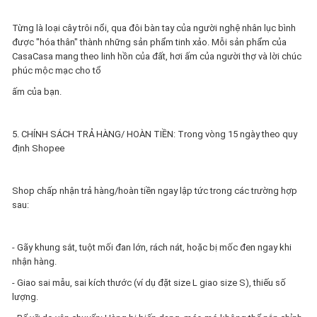
Từng là loại cây trôi nổi, qua đôi bàn tay của người nghệ nhân lục bình
được "hóa thân" thành những sản phẩm tinh xảo. Mỗi sản phẩm của
CasaCasa mang theo linh hồn của đất, hơi ấm của người thợ và lời chúc
phúc mộc mạc cho tổ
ấm của bạn.
5. CHÍNH SÁCH TRẢ HÀNG/ HOÀN TIỀN: Trong vòng 15 ngày theo quy
định Shopee
Shop chấp nhận trả hàng/hoàn tiền ngay lập tức trong các trường hợp
sau:
- Gãy khung sắt, tuột mối đan lớn, rách nát, hoặc bị mốc đen ngay khi
nhận hàng.
- Giao sai mẫu, sai kích thước (ví dụ đặt size L giao size S), thiếu số
lượng.