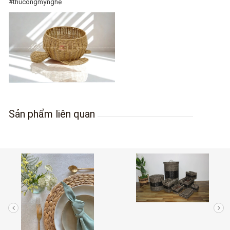
#thủcôngmỹnghệ
Sản phẩm liên quan