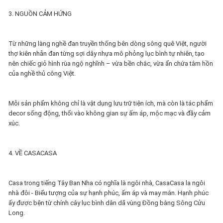
3. NGUỒN CẢM HỨNG
Từ những làng nghề đan truyền thống bên dòng sông quê Việt, người
thợ kiên nhẫn đan từng sợi dây nhựa mô phỏng lục bình tự nhiên, tạo
nên chiếc giỏ hình rùa ngộ nghĩnh – vừa bền chắc, vừa ẩn chứa tâm hồn
của nghề thủ công Việt.
Mỗi sản phẩm không chỉ là vật dụng lưu trữ tiện ích, mà còn là tác phẩm
decor sống động, thổi vào không gian sự ấm áp, mộc mạc và đầy cảm
xúc.
4. VỀ CASACASA
Casa trong tiếng Tây Ban Nha có nghĩa là ngôi nhà, CasaCasa la ngôi
nhà đôi - Biểu tượng của sự hạnh phúc, ấm áp và may mắn. Hạnh phúc
ấy được bện từ chính cây lục bình dân dã vùng Đồng bằng Sông Cửu
Long.