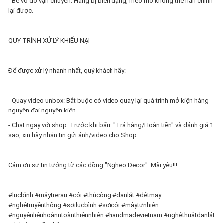
- Bể vỡ do vận chuyển: Hàng bị biến dạng, méo mó không thể nắn chỉnh
lại được.
QUY TRÌNH XỬ LÝ KHIẾU NẠI
Để được xử lý nhanh nhất, quý khách hãy:
- Quay video unbox: Bắt buộc có video quay lại quá trình mở kiện hàng
nguyên đai nguyên kiện.
- Chat ngay với shop: Trước khi bấm "Trả hàng/Hoàn tiền" và đánh giá 1
sao, xin hãy nhắn tin gửi ảnh/video cho Shop.
Cảm ơn sự tin tưởng từ các đồng "Nghẹo Decor". Mãi yêu!!!
#lụcbình #mâytrerau #cói #thủcông #đanlát #dệtmay
#nghệtruyềnthống #sợilụcbình #sợicói #mâytựnhiên
#nguyênliệuhoànntoànthiênnhiên #handmadevietnam #nghệthuậtđanlát